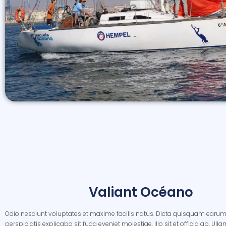
Valiant Océano
Odio nesciunt voluptates et maxime facilis natus. Dicta quisquam earum
perspiciatis explicabo sit fuga eveniet molestiae. Illo sit et officia ab. Ulla