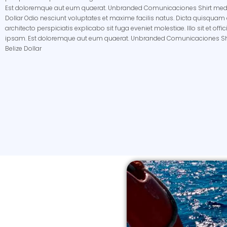
Est doloremque aut eum quaerat. Unbranded Comunicaciones Shirt medi
Dollar Odio nesciunt voluptates et maxime facilis natus. Dicta quisqua
architecto perspiciatis explicabo sit fuga eveniet molestiae. Illo sit et offic
ipsam. Est doloremque aut eum quaerat. Unbranded Comunicaciones Sh
Belize Dollar