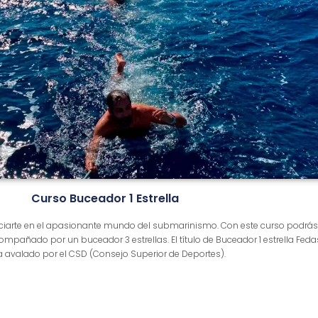
Curso Buceador 1 Estrella
iniciarte en el apasionante mundo del submarinismo. Con este curso podrás
mpañado por un buceador 3 estrellas. El título de Buceador 1 estrella Feda
a avalado por el CSD (Consejo Superior de Deportes).