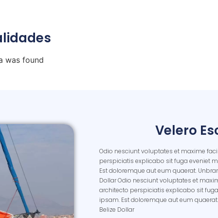
lidades
a was found
Velero E
Odio nesciunt voluptates et maxime faci
perspiciatis explicabo sit fuga eveniet mole
Est doloremque aut eum quaerat. Unbra
Dollar Odio nesciunt voluptates et maxi
architecto perspiciatis explicabo sit fuga e
ipsam. Est doloremque aut eum quaerat
Belize Dollar