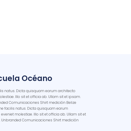
scuela Océano
lis natus. Dicta quisquam earum architecto
stiae. Illo sit et officia ab. Ullam sit et ipsam.
nded Comunicaciones Shirt medición Belize
me facilis natus. Dicta quisquam earum
veniet molestiae. Illo sit et officia ab. Ullam sit et
. Unbranded Comunicaciones Shirt medición