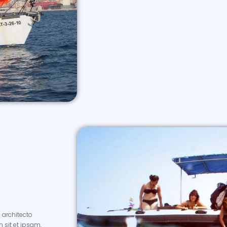
 architecto
m sit et ipsam.