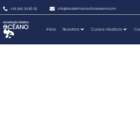
info@academianauticaoceano.com
+34 640 34 80 52
Inicio
Nosotros
Cursos náuticos
Cu