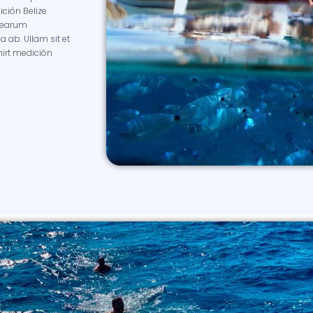
ción Belize
m earum
ia ab. Ullam sit et
irt medición