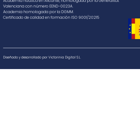
Academia náutica en Alicante, homologada por la Generalitat
Valenciana con número EEND-0023A.
Academia homologada por la DGMM.
Certificado de calidad en formación ISO 9001/20215
Diseñado y desarrollado por Victorinia Digital S.L.