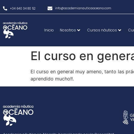
info@academianauticaoceano.com
+34 640 34 80 52
Inicio
Nosotros
Cursos náuticos
Cu
El curso en gene
El curso en general muy ameno, tanto las prác
aprendido mucho!!.