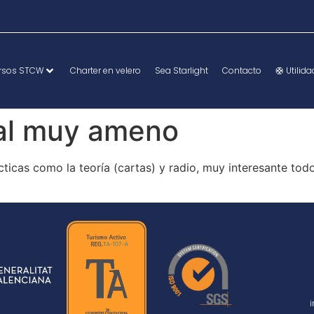
rsos STCW
Charter en velero
Sea Starlight
Contacto
🛟 Utilid
ral muy ameno
ticas como la teoría (cartas) y radio, muy interesante tod