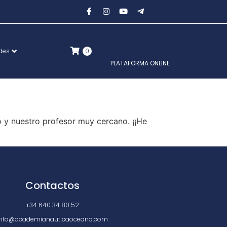
PLATAFORMA ONLINE
ades
0
PLATAFORMA ONLINE
o y nuestro profesor muy cercano. ¡¡He
Contactos
+34 640 34 80 52
info@academianauticaoceano.com